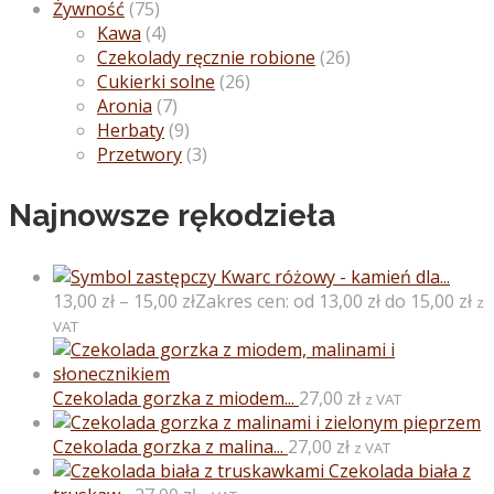
Żywność
(75)
Kawa
(4)
Czekolady ręcznie robione
(26)
Cukierki solne
(26)
Aronia
(7)
Herbaty
(9)
Przetwory
(3)
Najnowsze rękodzieła
Kwarc różowy - kamień dla...
13,00
zł
–
15,00
zł
Zakres cen: od 13,00 zł do 15,00 zł
z
VAT
Czekolada gorzka z miodem...
27,00
zł
z VAT
Czekolada gorzka z malina...
27,00
zł
z VAT
Czekolada biała z