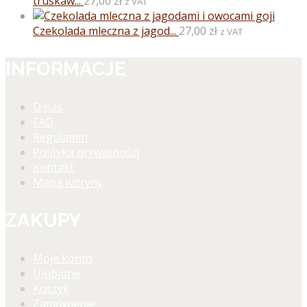
truskaw...
27,00
zł
z VAT
Czekolada mleczna z jagod...
27,00
zł
z VAT
INFORMACJE
O nas
FAQ
Regulamin
Polityka prywatności
Kontakt
Mapa witryny
ZAKUPY
Moje konto
Ulubione
Koszyk
Zamówienie