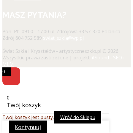
MASZ PYTANIA?
Pon.-Pt.: 09:00 - 17:00
ul. Zdrojowa 33 57-320 Polanica
Zdrój
604 752 589
swiat_szkla@wp.pl
Świat Szkła i Kryształów - artystyczneszklo.pl © 2026
Wszystkie prawa zastrzeżone | projekt:
itSound - SEO i
MLM
0
0
Twój koszyk
Twój koszyk jest pusty.
Wróć do Sklepu
Kontynuuj