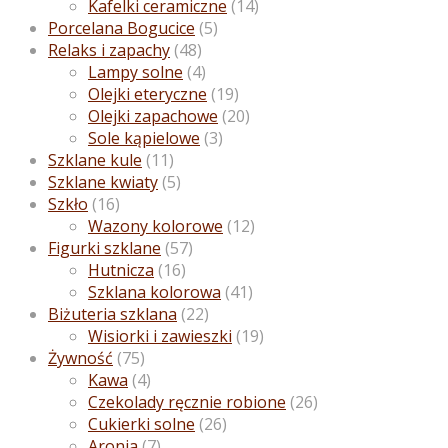
Kafelki ceramiczne
(14)
Porcelana Bogucice
(5)
Relaks i zapachy
(48)
Lampy solne
(4)
Olejki eteryczne
(19)
Olejki zapachowe
(20)
Sole kąpielowe
(3)
Szklane kule
(11)
Szklane kwiaty
(5)
Szkło
(16)
Wazony kolorowe
(12)
Figurki szklane
(57)
Hutnicza
(16)
Szklana kolorowa
(41)
Biżuteria szklana
(22)
Wisiorki i zawieszki
(19)
Żywność
(75)
Kawa
(4)
Czekolady ręcznie robione
(26)
Cukierki solne
(26)
Aronia
(7)