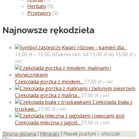
Herbaty
(9)
Przetwory
(3)
Najnowsze rękodzieła
Kwarc różowy - kamień dla...
13,00
zł
–
15,00
zł
Zakres cen: od 13,00 zł do 15,00 zł
z
VAT
Czekolada gorzka z miodem...
27,00
zł
z VAT
Czekolada gorzka z malina...
27,00
zł
z VAT
Czekolada biała z
truskaw...
27,00
zł
z VAT
Czekolada mleczna z jagod...
27,00
zł
z VAT
Strona główna
|
Minerały
| Piasek pustyni – otoczak