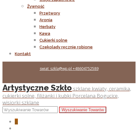
Żywność
Przetwory
Aronia
Herbaty
Kawa
Cukierki solne
Czekolady ręcznie robione
Kontakt
swiat_szkla@wp.pl
+48604752589
Artystyczne Szkło
szklane kwiaty, ceramika,
cukierki solne, filiżanki i kubki Porcelana Bogucice,
wisiorki szklane
0