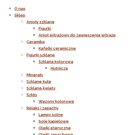
O nas
Sklep
Anioły szklane
Figurki
Anioł witrażowy do zawieszenia witraże
Ceramika
Kafelki ceramiczne
Figurki szklane
Szklana kolorowa
Hutnicza
Minerały
Szklane kule
Szklane kwiaty
Szkło
Wazony kolorowe
Relaks i zapachy
Lampy solne
Sole kąpielowe
Olejki eteryczne
Olejki zapachowe