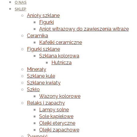
O NAS
SKLEP
Anioły szklane
Figurki
Anioł witrażowy do zawieszenia witraże
Ceramika
Kafelki ceramiczne
Figurki szklane
Szklana kolorowa
Hutnicza
Minerały
Szklane kule
Szklane kwiaty
Szkło
Wazony kolorowe
Relaks i zapachy
Lampy solne
Sole kąpielowe
Olejki eteryczne
Olejki zapachowe
Żywność