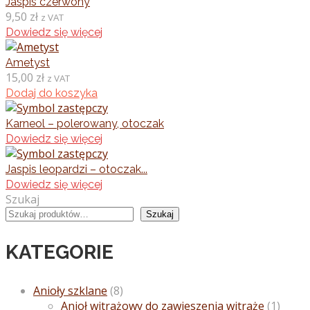
Jaspis czerwony
9,50
zł
z VAT
Dowiedz się więcej
Ametyst
15,00
zł
z VAT
Dodaj do koszyka
Karneol – polerowany, otoczak
Dowiedz się więcej
Jaspis leopardzi – otoczak...
Dowiedz się więcej
Szukaj
Szukaj
KATEGORIE
Anioły szklane
(8)
Anioł witrażowy do zawieszenia witraże
(1)